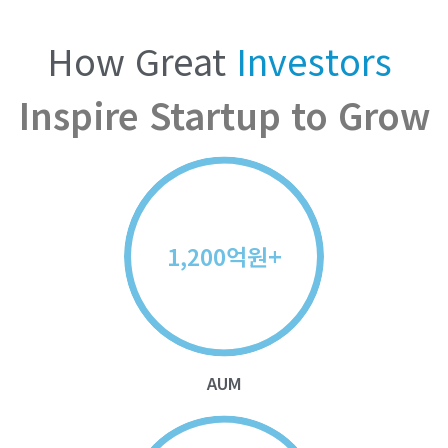
How
Great
I
n
v
e
s
t
o
r
s
Inspire
Startup
to
Grow
억원+
1,200
AUM