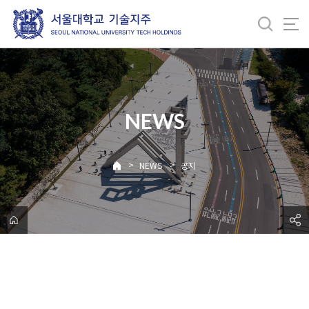
바
로
가
기
메
뉴
NEWS
>
>
NEWS
공지